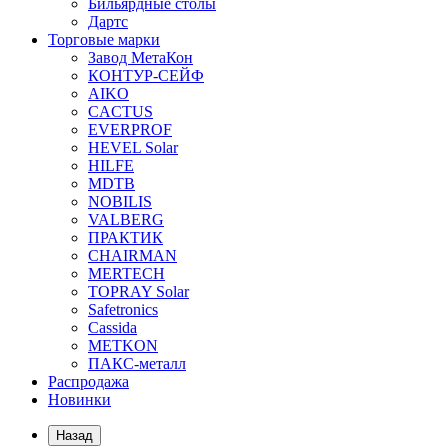
Бильярдные столы
Дартс
Торговые марки
Завод МетаКон
КОНТУР-СЕЙФ
AIKO
CACTUS
EVERPROF
HEVEL Solar
HILFE
MDTB
NOBILIS
VALBERG
ПРАКТИК
CHAIRMAN
MERTECH
TOPRAY Solar
Safetronics
Cassida
METKON
ПАКС-металл
Распродажа
Новинки
Назад