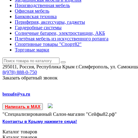
Производственная мебель
Офисная мебель
Банковская техника
Периферия, аксессуары, гаджеты
Гардеробные системы
Солнечные батареи, электростанции, АКБ
Плетёная мебель из искусственного ротанга
Спортивные товары "Спорт82"
Торговые марки
295011, Россия, Республика Крым
г.Симферополь, ул. Самокиша
8(978)
888-0-750
Заказать обратный звонок
boxsafe@ya.ru
Написать в MAX
"Специализированный Салон-магазин "Сейфы82.рф"
Контакты в Крыму нажмите сюда!
Каталог
товаров
Каталог
товаров