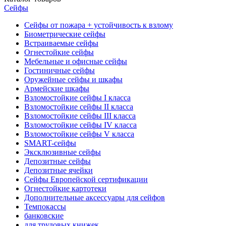
Сейфы
Сейфы от пожара + устойчивость к взлому
Биометрические сейфы
Встраиваемые сейфы
Огнестойкие сейфы
Мебельные и офисные сейфы
Гостиничные сейфы
Оружейные сейфы и шкафы
Армейские шкафы
Взломостойкие сейфы I класса
Взломостойкие сейфы II класса
Взломостойкие сейфы III класса
Взломостойкие сейфы IV класса
Взломостойкие сейфы V класса
SMART-сейфы
Эксклюзивные сейфы
Депозитные сейфы
Депозитные ячейки
Сейфы Европейской сертификации
Огнестойкие картотеки
Дополнительные аксессуары для сейфов
Темпокассы
банковские
для трудовых книжек