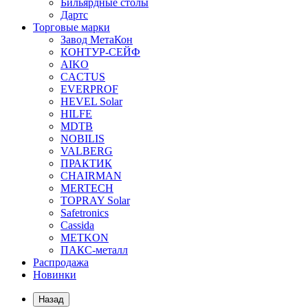
Бильярдные столы
Дартс
Торговые марки
Завод МетаКон
КОНТУР-СЕЙФ
AIKO
CACTUS
EVERPROF
HEVEL Solar
HILFE
MDTB
NOBILIS
VALBERG
ПРАКТИК
CHAIRMAN
MERTECH
TOPRAY Solar
Safetronics
Cassida
METKON
ПАКС-металл
Распродажа
Новинки
Назад